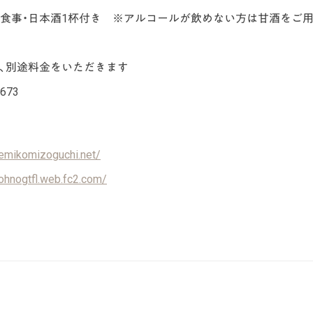
税込。食事・日本酒1杯付き ※アルコールが飲めない方は甘酒をご
、別途料金をいただきます
673
/emikomizoguchi.net/
/ohnogtfl.web.fc2.com/