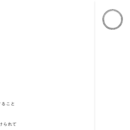
。
すること
けられて