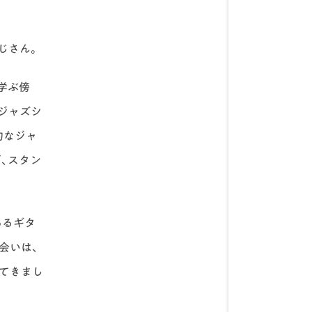
じさん。
学ぶ傍
ジャズシ
的なジャ
、スタン
あるギタ
会いは、
げてきまし