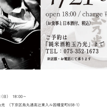
（日） 18：00～
光 （下京区烏丸通高辻東入ル因幡堂町658-1）