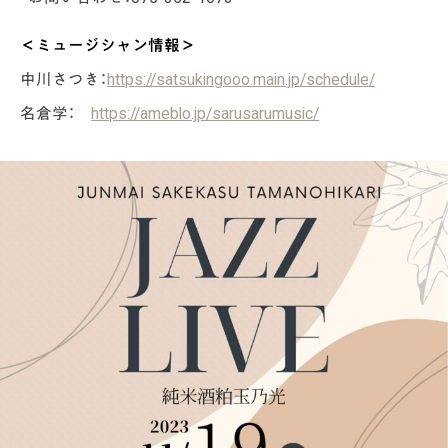
＜ミュージシャン情報＞
中川さつき：
https://satsukingooo.main.jp/schedule/
名倉学：
https://ameblo.jp/sarusarumusic/