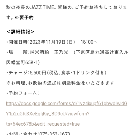
秋の夜長のJAZZ TIME。皆様の、ご予約お待ちしておりま
す。
※要予約
＜詳細情報＞
・開催日時：2023年11月19日（日） 18：00～
・場 所：純米酒粕 玉乃光 （下京区烏丸通高辻東入ル
因幡堂町658-1）
・チャージ：5,500円（税込、食事・1ドリンク付き）
※お料理、お飲物の追加は別途料金をいただきます
・予約フォーム：
https://docs.google.com/forms/d/1vz4ixupf61gbwdIwidG
Y1p2qGRj3XeEgIjKiy_8D9cU/viewform?
ts=64ec678b&edit_requested=true
・お問い合わせ：075-352-1673