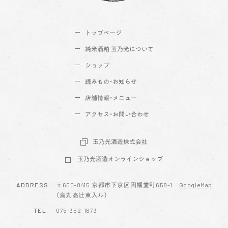
トップページ
純米酒粕 玉乃光について
ショップ
読みもの・お知らせ
店舗情報・メニュー
アクセス・お問い合わせ
玉乃光酒造株式会社
玉乃光酒造オンラインショップ
ADDRESS
〒600-8415 京都市下京区因幡堂町658-1
GoogleMap
（烏丸高辻東入ル）
TEL.
075-352-1673